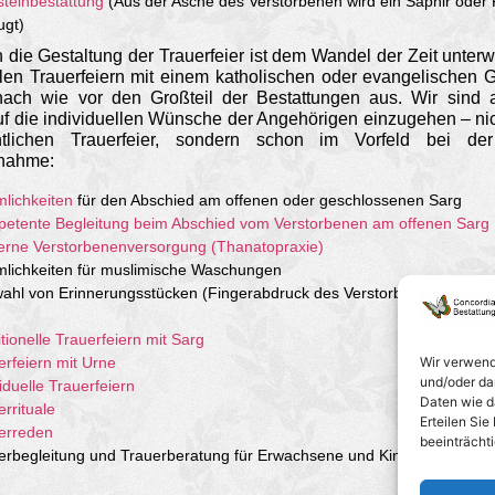
steinbestattung
(Aus der Asche des Verstorbenen wird ein Saphir oder
ugt)
 die Gestaltung der Trauerfeier ist dem Wandel der Zeit unterw
ellen Trauerfeiern mit einem katholischen oder evangelischen G
ach wie vor den Großteil der Bestattungen aus. Wir sind 
f die individuellen Wünsche der Angehörigen einzugehen – nic
ntlichen Trauerfeier, sondern schon im Vorfeld bei der
nahme:
lichkeiten
für den Abschied am offenen oder geschlossenen Sarg
etente Begleitung beim Abschied vom Verstorbenen am offenen Sarg
rne Verstorbenen­versorgung (Thanatopraxie)
lichkeiten für muslimische Waschungen
ahl von Erinnerungsstücken (Fingerabdruck des Verstorbenen, Fotos,
tionelle Trauerfeiern mit Sarg
erfeiern mit Urne
Wir verwend
und/oder da
iduelle Trauerfeiern
Daten wie da
errituale
Erteilen Si
erreden
beeinträcht
erbegleitung und Trauerberatung für Erwachsene und Kinder