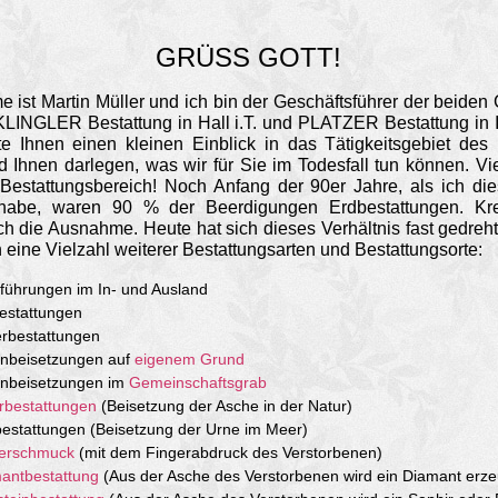
GRÜSS GOTT!
 ist Martin Müller und ich bin der Geschäftsführer der beiden
KLINGLER Bestattung in Hall i.T. und PLATZER Bestattung in 
e Ihnen einen kleinen Einblick in das Tätigkeits­gebiet des 
 Ihnen darlegen, was wir für Sie im Todesfall tun können. Vie
Bestattungs­bereich! Noch Anfang der 90er Jahre, als ich di
n habe, waren 90 % der Beerdigungen Erdbestattungen. Kr
h die Ausnahme. Heute hat sich dieses Verhältnis fast gedreh
h eine Vielzahl weiterer Bestattungs­arten und Bestattungs­orte:
führungen im In- und Ausland
estattungen
rbestattungen
nbeisetzungen auf
eigenem Grund
nbeisetzungen im
Gemeinschafts­­grab
rbestattungen
(Beisetzung der Asche in der Natur)
estattungen (Beisetzung der Urne im Meer)
erschmuck
(mit dem Fingerabdruck des Verstorbenen)
antbestattung
(Aus der Asche des Verstorbenen wird ein Diamant erze