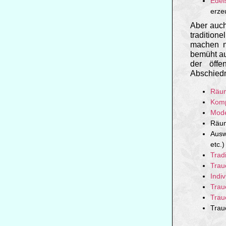
Edel
erze
Aber auch
tradition
machen n
bemüht au
der öffe
Abschied
Räum
Komp
Mode
Räum
Ausw
etc.)
Tradi
Trau
Indiv
Trau
Trau
Trau