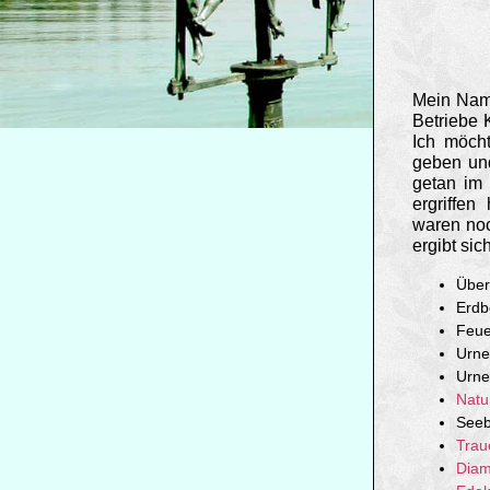
Mein Name
Betriebe 
Ich möcht
geben und
getan im 
ergriffe
waren noc
ergibt sic
Über
Erdb
Feue
Urne
Urne
Natu
Seeb
Trau
Diam