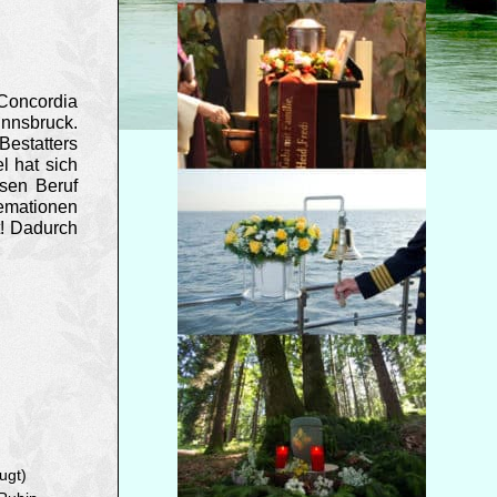
 Concordia
Innsbruck.
Bestatters
l hat sich
esen Beruf
emationen
t! Dadurch
ugt)