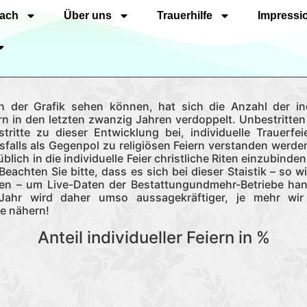
nach
Über uns
Trauerhilfe
Impressi
n der Grafik sehen können, hat sich die Anzahl der ind
rn in den letzten zwanzig Jahren verdoppelt. Unbestritten
tritte zu dieser Entwicklung bei, individuelle Trauerfei
sfalls als Gegenpol zu religiösen Feiern verstanden werden
blich in die individuelle Feier christliche Riten einzubinde
Beachten Sie bitte, dass es sich bei dieser Staistik – so w
en – um Live-Daten der Bestattungundmehr-Betriebe han
 Jahr wird daher umso aussagekräftiger, je mehr wi
e nähern!
Anteil individueller Feiern in %