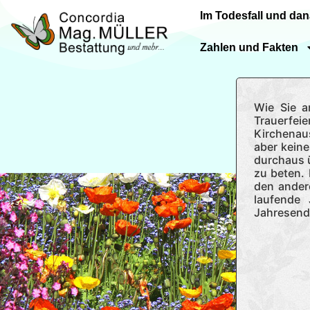
Im Todesfall und da
Zahlen und Fakten
Wie Sie a
Trauerfeie
Kirchenaus
aber keine
durchaus ü
zu beten. 
den ander
laufende
Jahresend