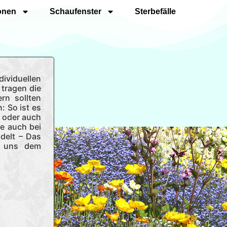
onen
Schaufenster
Sterbefälle
ividuellen
 tragen die
ern sollten
: So ist es
n oder auch
ie auch bei
delt – Das
r uns dem