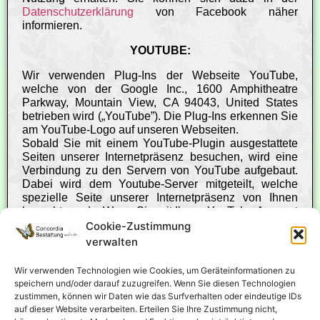
Datenschutzerklärung
von Facebook näher
informieren.
YOUTUBE:
Wir verwenden Plug-Ins der Webseite YouTube,
welche von der Google Inc., 1600 Amphitheatre
Parkway, Mountain View, CA 94043, United States
betrieben wird („YouTube”). Die Plug-Ins erkennen Sie
am YouTube-Logo auf unseren Webseiten.
Sobald Sie mit einem YouTube-Plugin ausgestattete
Seiten unserer Internetpräsenz besuchen, wird eine
Verbindung zu den Servern von YouTube aufgebaut.
Dabei wird dem Youtube-Server mitgeteilt, welche
spezielle Seite unserer Internetpräsenz von Ihnen
besucht wurde. Wenn Sie mit Ihrem YouTube-Account
eingeloggt sind, ermöglichen Sie es YouTube, Ihr
Cookie-Zustimmung
Surfverhalten direkt Ihrem persönlichen Profil
verwalten
zuzuordnen. Sie können dies verhindern, indem sie
sich vorher aus Ihrem YouTube-Account ausloggen.
Wir verwenden Technologien wie Cookies, um Geräteinformationen zu
Hier die
Datenschutzerklärung
von Youtube.
speichern und/oder darauf zuzugreifen. Wenn Sie diesen Technologien
zustimmen, können wir Daten wie das Surfverhalten oder eindeutige IDs
RECHTSGRUNDLAGE:
auf dieser Website verarbeiten. Erteilen Sie Ihre Zustimmung nicht,