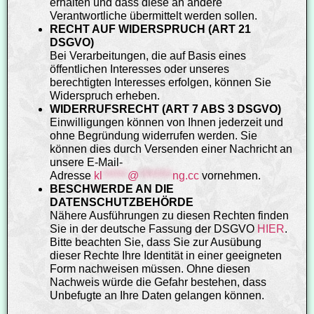
erhalten und dass diese an andere
Verantwortliche übermittelt werden sollen.
RECHT AUF WIDERSPRUCH (ART 21
DSGVO)
Bei Verarbeitungen, die auf Basis eines
öffentlichen Interesses oder unseres
berechtigten Interesses erfolgen, können Sie
Widerspruch erheben.
WIDERRUFSRECHT (ART 7 ABS 3 DSGVO)
Einwilligungen können von Ihnen jederzeit und
ohne Begründung widerrufen werden. Sie
können dies durch Versenden einer Nachricht an
unsere E-Mail-
Adresse
kl
******
@
********
ng.cc
vornehmen.
BESCHWERDE AN DIE
DATENSCHUTZBEHÖRDE
Nähere Ausführungen zu diesen Rechten finden
Sie in der deutsche Fassung der DSGVO
HIER
.
Bitte beachten Sie, dass Sie zur Ausübung
dieser Rechte Ihre Identität in einer geeigneten
Form nachweisen müssen. Ohne diesen
Nachweis würde die Gefahr bestehen, dass
Unbefugte an Ihre Daten gelangen können.